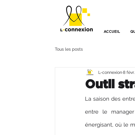
ACCUEIL
QU
Tous les posts
L-connexion
8 févr
Outil st
La saison des entre
entre le manage
énergisant, où le ma