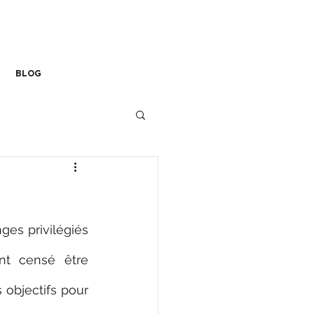
L-connexion
Lorène 06 78 13 74 62
lorene@l-connexion.com
BLOG
es privilégiés 
 censé être 
 objectifs pour 