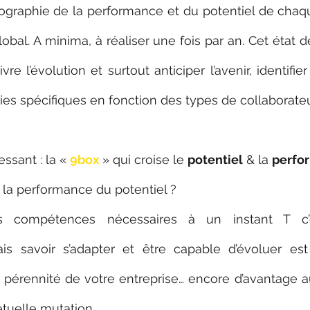
ographie de la performance et du potentiel de chaqu
global. A minima, à réaliser une fois par an. Cet état de
re l’évolution et surtout anticiper l’avenir, identifier
ies spécifiques en fonction des types de collaborateu
ssant : la « 
9box 
» qui croise le 
potentiel
 & la 
perfo
 la performance du potentiel ?
es compétences nécessaires à un instant T c’es
s savoir s’adapter et être capable d’évoluer est 
a pérennité de votre entreprise… encore d’avantage au
uelle mutation.