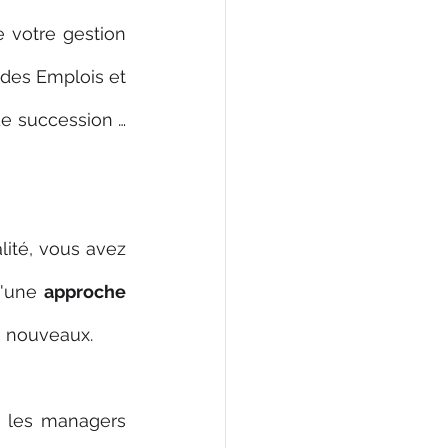
e votre gestion 
des Emplois et 
de succession … 
té, vous avez 
'une 
approche 
de nouveaux.
c les managers 