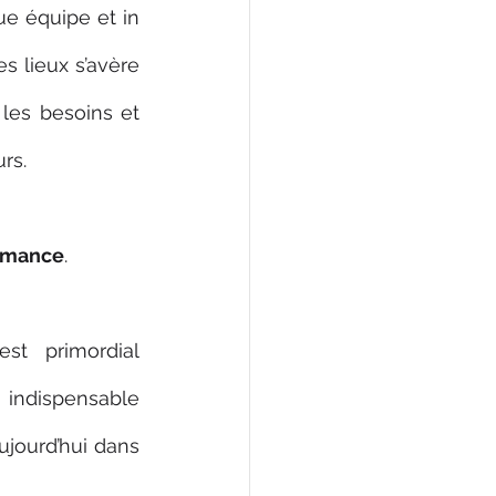
e équipe et in 
s lieux s’avère 
 les besoins et 
rs.
rmance
.
t primordial 
indispensable 
jourd’hui dans 