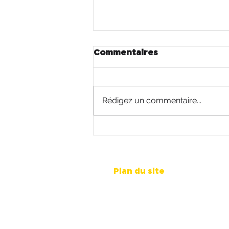
Commentaires
Rédigez un commentaire...
Conseil pour rédiger une
annonce de recrutement
🎁
Plan du site
Accueil
Qui sommes-nous ?
Notre offre de services
Nous contacter
Mentions légales