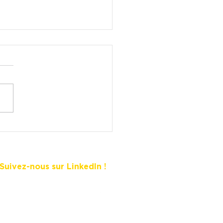
ir du télétravail
‍💻 🏠
Suivez-nous sur LinkedIn !