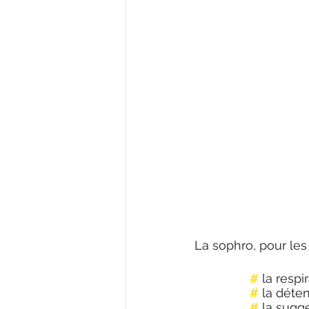
La sophro, pour les i
#
 la respi
#
 la déte
#
 la sugg