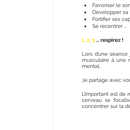
Favoriser le s
Développer sa 
Fortifier ses ca
Se recentrer … 
1, 2, 3
 … respirez ! 
Lors d’une séance j
musculaire à une r
mental. 
Je partage avec vou
L’important est de m
cerveau se focali
concentrer sur la d