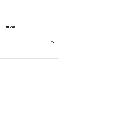
L-connexion
Lorène 06 78 13 74 62
lorene@l-connexion.com
BLOG