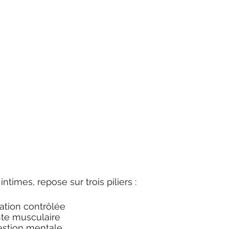
ntimes, repose sur trois piliers : 
ration contrôlée
nte musculaire
estion mentale 